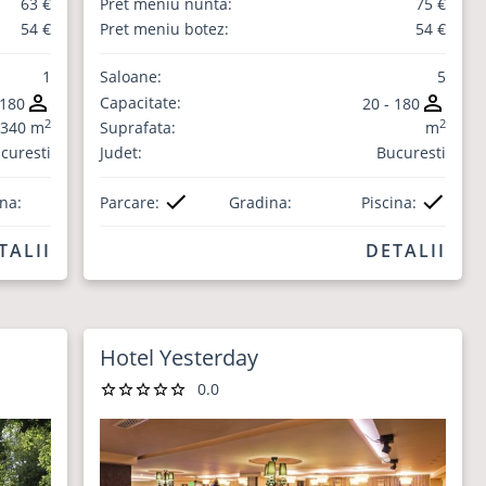
63 €
Pret meniu nunta:
75 €
54 €
Pret meniu botez:
54 €
1
Saloane:
5
Capacitate:
180
20 - 180
2
2
340 m
Suprafata:
m
curesti
Judet:
Bucuresti
ina:
Parcare:
Gradina:
Piscina:
TALII
DETALII
Hotel Yesterday
0.0