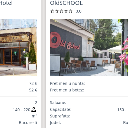
Hotel
OldSCHOOL
0.0
72 €
Pret meniu nunta:
52 €
Pret meniu botez:
2
Saloane:
Capacitate:
140 - 220
150 -
2
m
Suprafata:
Bucuresti
Judet:
Bu