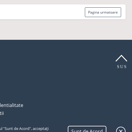
Pagina urmatoare
SUS
dentialitate
ii
ul "Sunt de Acord", acceptați
Sunt de Acord
SUS