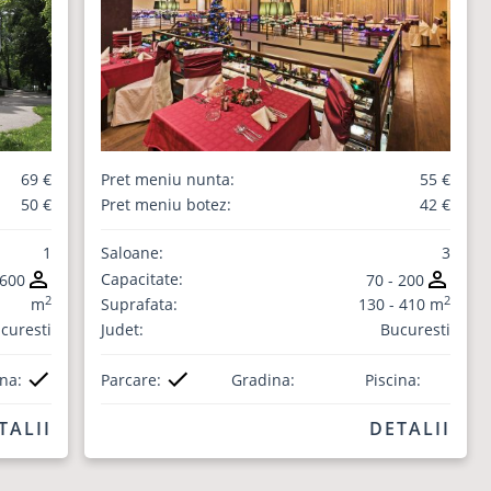
69 €
Pret meniu nunta:
55 €
50 €
Pret meniu botez:
42 €
1
Saloane:
3
Capacitate:
 600
70 - 200
2
2
m
Suprafata:
130 - 410 m
curesti
Judet:
Bucuresti
ina:
Parcare:
Gradina:
Piscina:
TALII
DETALII