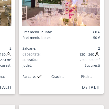
Pret meniu nunta:
68 €
Pret meniu botez:
50 €
2
Saloane:
2
Capacitate:
 160
130 - 260
2
2
 270 m
Suprafata:
250 - 550 m
curesti
Judet:
Bucuresti
ina:
Parcare:
Gradina:
Piscina:
TALII
DETALII