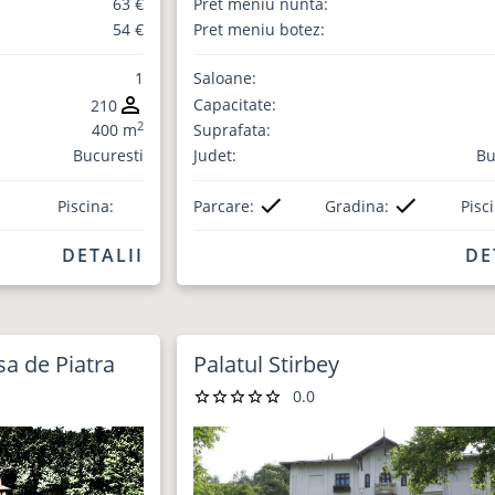
63 €
Pret meniu nunta:
54 €
Pret meniu botez:
1
Saloane:
Capacitate:
210
2
400 m
Suprafata:
Bucuresti
Judet:
Bu
Piscina:
Parcare:
Gradina:
Pisc
DETALII
DE
a de Piatra
Palatul Stirbey
0.0