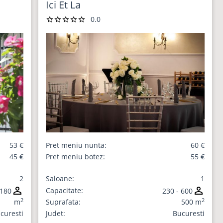
Ici Et La
0.0
53 €
Pret meniu nunta:
60 €
45 €
Pret meniu botez:
55 €
2
Saloane:
1
Capacitate:
 180
230 - 600
2
2
m
Suprafata:
500 m
curesti
Judet:
Bucuresti