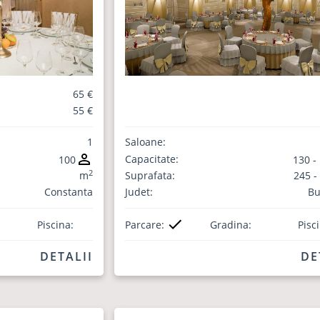
65 €
55 €
1
Saloane:
Capacitate:
100
130 -
2
m
Suprafata:
245 -
Constanta
Judet:
Bu
Piscina:
Parcare:
Gradina:
Pisc
DETALII
DE