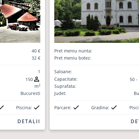
40 €
Pret meniu nunta:
32 €
Pret meniu botez:
1
Saloane:
Capacitate:
150
50 -
2
m
Suprafata:
Bucuresti
Judet:
Bu
Piscina:
Parcare:
Gradina:
Pisc
DETALII
DE