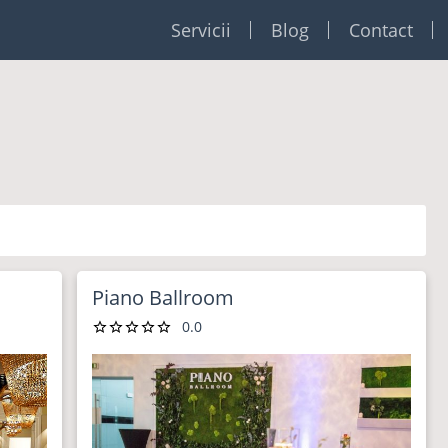
Servicii
Blog
Contact
Restaurante
Formatii
Foto Video
Dj
Event planner
Piano Ballroom
0.0