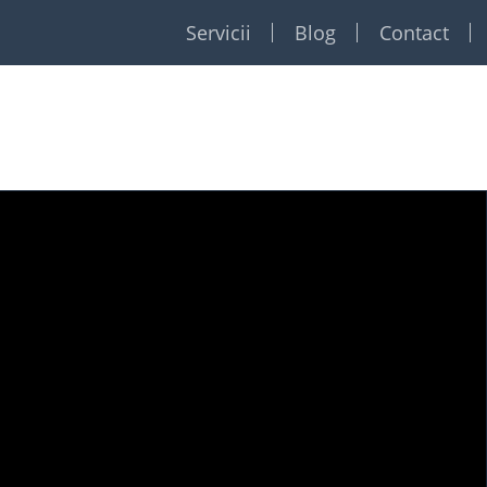
Servicii
Blog
Contact
Restaurante
Formatii
Foto Video
Dj
Event planner