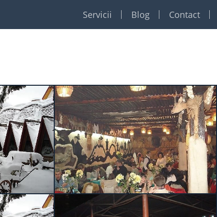
Servicii
Blog
Contact
Restaurante
Formatii
Foto Video
Dj
Event planner