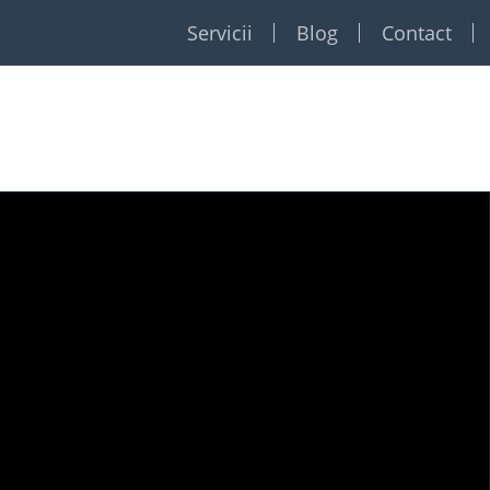
Servicii
Blog
Contact
Restaurante
Formatii
Foto Video
Dj
Event planner