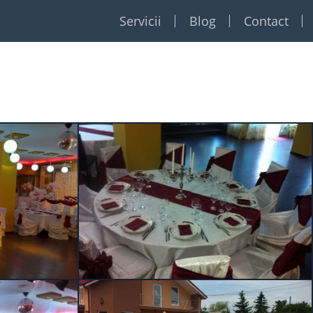
Servicii
Blog
Contact
Restaurante
Formatii
Foto Video
Dj
Event planner