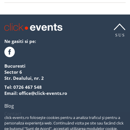
SUS
Ne gasiti si pe:
Bucuresti
Sector 6
Str. Dealului, nr. 2
Tel:
0726 467 548
Email:
office@click-events.ro
Blog
Contact
click-events.ro folosește cookies pentru a analiza traficul și pentru a
Politica de confidentialitate
personaliza experiența web. Continuând vizita pe site sau facând click
pe butonul "Sunt de Acord", acceptați utilizarea modulelor cookie.
Termeni si conditii