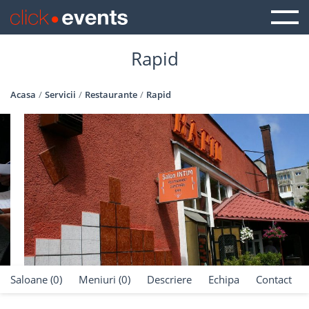
Rapid
Acasa
Servicii
Restaurante
Rapid
Saloane (0)
Meniuri (0)
Descriere
Echipa
Contact