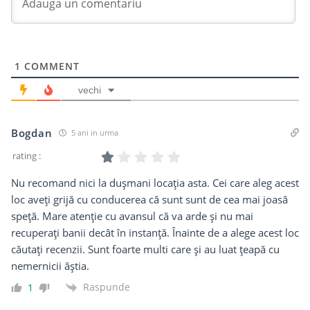
1
COMMENT
vechi
Bogdan
5 ani in urma
rating :
Nu recomand nici la dușmani locația asta. Cei care aleg acest
loc aveți grijă cu conducerea că sunt sunt de cea mai joasă
speță. Mare atenție cu avansul că va arde și nu mai
recuperați banii decât în instanță. Înainte de a alege acest loc
căutați recenzii. Sunt foarte multi care și au luat țeapă cu
nemernicii ăștia.
Raspunde
1