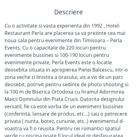
Descriere
Cu o activitate si vasta experienta din 1992 , Hotel-
Restaurant Perla are placerea sa va prezinte cea mai
noua sala pentru evenimente din Timisoara – Perla
Events. Cu o capacitate de 220 locuri pentru
evenimente bussines si 100-190 locuri pentru
evenimente private, Perla Events este o locatie
deosebita situata in apropierea Pietei Balcescu, intr-o
zona veche si linistita a orasului, vis a vis de un parc
deosebit, potrivit pentru sedinte de photo shooting si
la 100 m de Biserica Ortodoxa cu hramul Adormirea
Maicii Domnului din Piata Crucii. Datorita designului
versatil, fie ca este vorba de un eveniment bussines
(conferinta, lansare de produs, etc…) sau o petrecere
privata ( nunta, botez, cununie, etc..) evenimentul d-
voastra va fi o reusita. Pentru cei romantici spatiul
verde cu piscina poate fi locul ideal pt desfasurarea