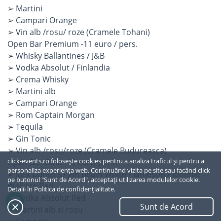
➢ Martini
➢ Campari Orange
➢ Vin alb /rosu/ roze (Cramele Tohani)
Open Bar Premium -11 euro / pers.
➢ Whisky Ballantines / J&B
➢ Vodka Absolut / Finlandia
➢ Crema Whisky
➢ Martini alb
➢ Campari Orange
➢ Rom Captain Morgan
➢ Tequila
➢ Gin Tonic
➢ Vin alb /rosu/roze (Cramele Budureasca)
click-events.ro folosește cookies pentru a analiza traficul și pentru a
Open Bar Gold -15 euro/pers.
personaliza experiența web. Continuând vizita pe site sau facând click
➢ Jack Daniel’s / Jim Beam White / Jameson / Johnnie
pe butonul "Sunt de Acord", acceptați utilizarea modulelor cookie.
Walkers Red
Detalii în
Politica de confidențialitate.
➢ Vodka Absolut Red
Sunt de Acord
SUS
➢ Martini alb si rosu