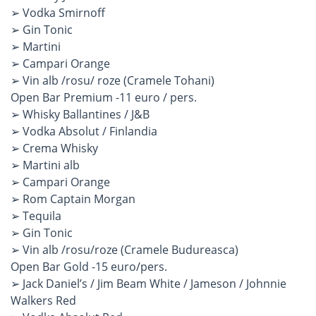
➢ Vodka Smirnoff
➢ Gin Tonic
➢ Martini
➢ Campari Orange
➢ Vin alb /rosu/ roze (Cramele Tohani)
Open Bar Premium -11 euro / pers.
➢ Whisky Ballantines / J&B
➢ Vodka Absolut / Finlandia
➢ Crema Whisky
➢ Martini alb
➢ Campari Orange
➢ Rom Captain Morgan
➢ Tequila
➢ Gin Tonic
➢ Vin alb /rosu/roze (Cramele Budureasca)
Open Bar Gold -15 euro/pers.
➢ Jack Daniel’s / Jim Beam White / Jameson / Johnnie
Walkers Red