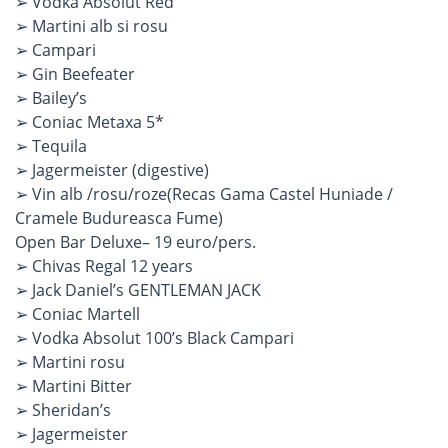
➢ Vodka Absolut Red
➢ Martini alb si rosu
➢ Campari
➢ Gin Beefeater
➢ Bailey’s
➢ Coniac Metaxa 5*
➢ Tequila
➢ Jagermeister (digestive)
➢ Vin alb /rosu/roze(Recas Gama Castel Huniade /
Cramele Budureasca Fume)
Open Bar Deluxe– 19 euro/pers.
➢ Chivas Regal 12 years
➢ Jack Daniel’s GENTLEMAN JACK
➢ Coniac Martell
➢ Vodka Absolut 100’s Black Campari
➢ Martini rosu
➢ Martini Bitter
➢ Sheridan’s
➢ Jagermeister