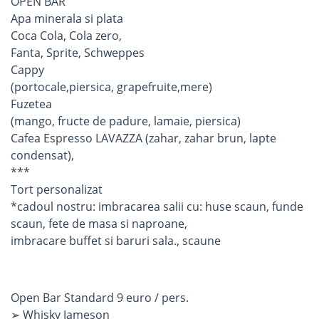
OPEN BAR
Apa minerala si plata
Coca Cola, Cola zero,
Fanta, Sprite, Schweppes
Cappy
(portocale,piersica, grapefruite,mere)
Fuzetea
(mango, fructe de padure, lamaie, piersica)
Cafea Espresso LAVAZZA (zahar, zahar brun, lapte
condensat),
***
Tort personalizat
*cadoul nostru: imbracarea salii cu: huse scaun, funde
scaun, fete de masa si naproane,
imbracare buffet si baruri sala., scaune
Open Bar Standard 9 euro / pers.
➢ Whisky Jameson