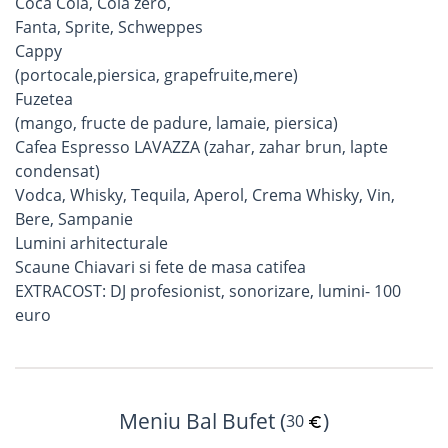
Coca Cola, Cola zero,
Fanta, Sprite, Schweppes
Cappy
(portocale,piersica, grapefruite,mere)
Fuzetea
(mango, fructe de padure, lamaie, piersica)
Cafea Espresso LAVAZZA (zahar, zahar brun, lapte
condensat)
Vodca, Whisky, Tequila, Aperol, Crema Whisky, Vin,
Bere, Sampanie
Lumini arhitecturale
Scaune Chiavari si fete de masa catifea
EXTRACOST: DJ profesionist, sonorizare, lumini- 100
euro
Meniu Bal Bufet (
)
30