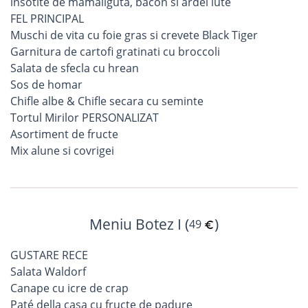
insotite de mamaliguta, bacon si ardei iute
FEL PRINCIPAL
Muschi de vita cu foie gras si crevete Black Tiger
Garnitura de cartofi gratinati cu broccoli
Salata de sfecla cu hrean
Sos de homar
Chifle albe & Chifle secara cu seminte
Tortul Mirilor PERSONALIZAT
Asortiment de fructe
Mix alune si covrigei
Meniu Botez I (
)
49
GUSTARE RECE
Salata Waldorf
Canape cu icre de crap
Paté della casa cu fructe de padure