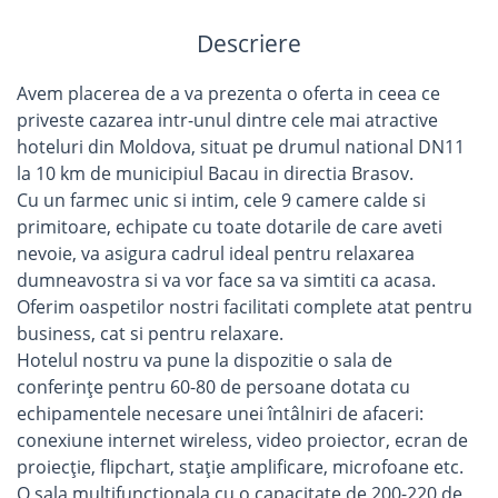
Descriere
Avem placerea de a va prezenta o oferta in ceea ce
priveste cazarea intr-unul dintre cele mai atractive
hoteluri din Moldova, situat pe drumul national DN11
la 10 km de municipiul Bacau in directia Brasov.
Cu un farmec unic si intim, cele 9 camere calde si
primitoare, echipate cu toate dotarile de care aveti
nevoie, va asigura cadrul ideal pentru relaxarea
dumneavostra si va vor face sa va simtiti ca acasa.
Oferim oaspetilor nostri facilitati complete atat pentru
business, cat si pentru relaxare.
Hotelul nostru va pune la dispozitie o sala de
conferinţe pentru 60-80 de persoane dotata cu
echipamentele necesare unei întâlniri de afaceri:
conexiune internet wireless, video proiector, ecran de
proiecţie, flipchart, staţie amplificare, microfoane etc.
O sala multifunctionala cu o capacitate de 200-220 de