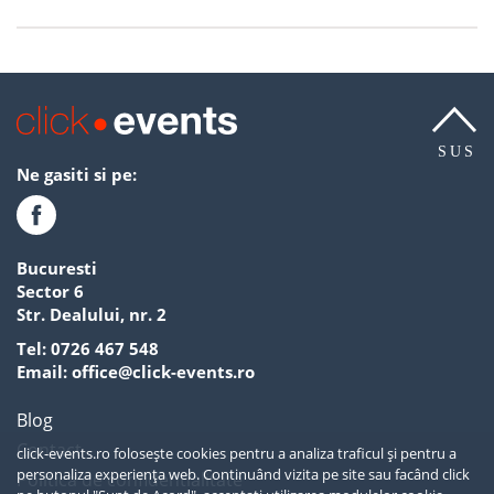
SUS
Ne gasiti si pe:
Bucuresti
Sector 6
Str. Dealului, nr. 2
Tel:
0726 467 548
Email:
office@click-events.ro
Blog
Contact
click-events.ro folosește cookies pentru a analiza traficul și pentru a
personaliza experiența web. Continuând vizita pe site sau facând click
Politica de confidentialitate