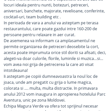
locuri ideala pentru nunti, botezuri, petreceri,
aniversari, banchete, majorate, revelioane, conferinte,
cocktail-uri, team building etc .
In perioada de vara a anului va asteptam pe terasa
restaurantului, care poate gazdui intre 160-200 de
persoane pentru relaxare in aer curat.
De asemenea va informam ca amplasamentul ne
permite organizarea de petreceri deosebite la cort,
acesta poate imprumuta orice stil doriti sa afisati, deci,
alegeti-va doar culorile, florile, luminile si muzica…si…
vom avea noi grija de petrecerea la care ati visat
intotdeauna!
Ii asteptam pe copiii dumneavoastra la noul loc de
joaca, unde am pregatit cu grija o lume magica,
colorata si …. multa, multa distractie. In primavara
anului 2012 vom inaugura in apropierea hotelului Parc
Aventura, unic pe zona Moldovei.
Echipa Magura Verde va ofera tot sprijinul necesar