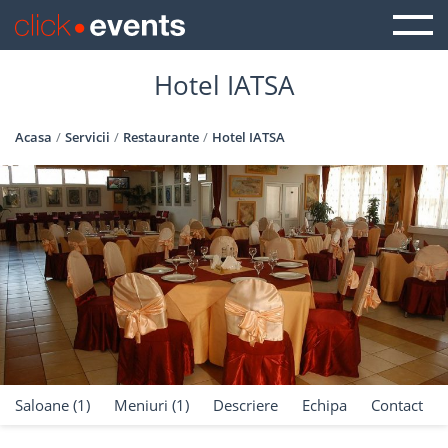
Hotel IATSA
Acasa
Servicii
Restaurante
Hotel IATSA
Saloane (1)
Meniuri (1)
Descriere
Echipa
Contact