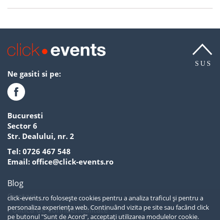
SUS
Ne gasiti si pe:
Bucuresti
Sector 6
Str. Dealului, nr. 2
Tel:
0726 467 548
Email:
office@click-events.ro
Blog
Contact
click-events.ro folosește cookies pentru a analiza traficul și pentru a
personaliza experiența web. Continuând vizita pe site sau facând click
Politica de confidentialitate
pe butonul "Sunt de Acord", acceptați utilizarea modulelor cookie.