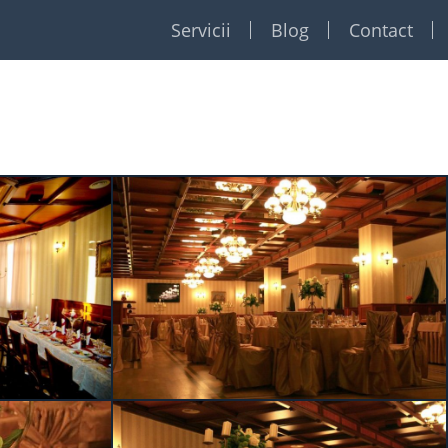
Servicii
Blog
Contact
Restaurante
Formatii
Foto Video
Dj
Event planner