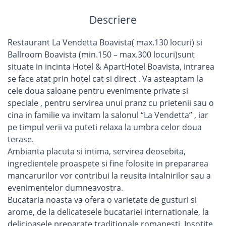
Descriere
Restaurant La Vendetta Boavista( max.130 locuri) si
Ballroom Boavista (min.150 – max.300 locuri)sunt
situate in incinta Hotel & ApartHotel Boavista, intrarea
se face atat prin hotel cat si direct . Va asteaptam la
cele doua saloane pentru evenimente private si
speciale , pentru servirea unui pranz cu prietenii sau o
cina in familie va invitam la salonul “La Vendetta” , iar
pe timpul verii va puteti relaxa la umbra celor doua
terase.
Ambianta placuta si intima, servirea deosebita,
ingredientele proaspete si fine folosite in prepararea
mancarurilor vor contribui la reusita intalnirilor sau a
evenimentelor dumneavostra.
Bucataria noasta va ofera o varietate de gusturi si
arome, de la delicatesele bucatariei internationale, la
delicioasele preparate traditionale romanesti. Insotite