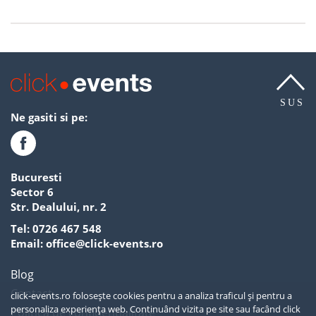
SUS
Ne gasiti si pe:
Bucuresti
Sector 6
Str. Dealului, nr. 2
Tel:
0726 467 548
Email:
office@click-events.ro
Blog
Contact
click-events.ro folosește cookies pentru a analiza traficul și pentru a
personaliza experiența web. Continuând vizita pe site sau facând click
Politica de confidentialitate