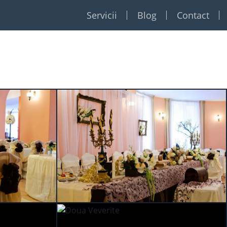
Servicii
Blog
Contact
Restaurante
Formatii
Foto Video
Dj
Event planner