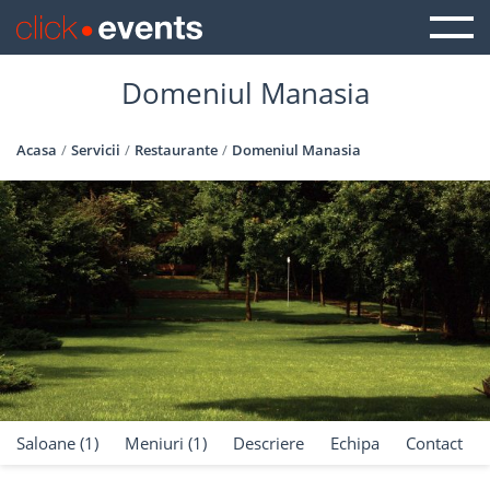
Domeniul Manasia
Acasa
Servicii
Restaurante
Domeniul Manasia
Saloane (1)
Meniuri (1)
Descriere
Echipa
Contact