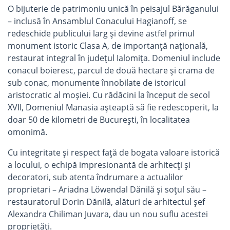
O bijuterie de patrimoniu unică în peisajul Bărăganului
– inclusă în Ansamblul Conacului Hagianoff, se
redeschide publicului larg și devine astfel primul
monument istoric Clasa A, de importanță națională,
restaurat integral în județul Ialomița. Domeniul include
conacul boieresc, parcul de două hectare și crama de
sub conac, monumente înnobilate de istoricul
aristocratic al moșiei. Cu rădăcini la început de secol
XVII, Domeniul Manasia așteaptă să fie redescoperit, la
doar 50 de kilometri de București, în localitatea
omonimă.
Cu integritate și respect față de bogata valoare istorică
a locului, o echipă impresionantă de arhitecți și
decoratori, sub atenta îndrumare a actualilor
proprietari – Ariadna Löwendal Dănilă și soțul său –
restauratorul Dorin Dănilă, alături de arhitectul șef
Alexandra Chiliman Juvara, dau un nou suflu acestei
proprietăți.