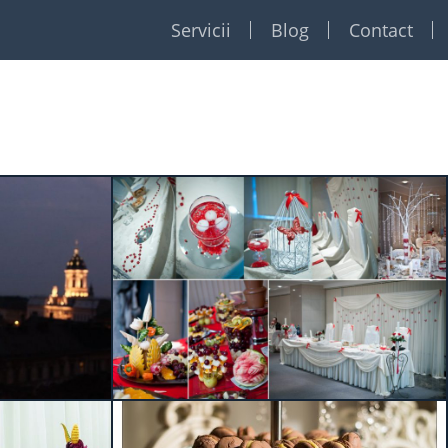
Servicii
Blog
Contact
Restaurante
Formatii
Foto Video
Dj
Event planner