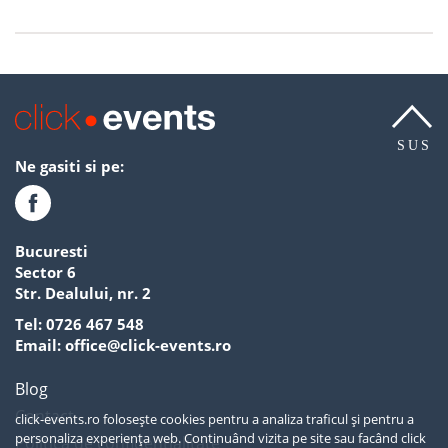
SUS
Ne gasiti si pe:
Bucuresti
Sector 6
Str. Dealului, nr. 2
Tel:
0726 467 548
Email:
office@click-events.ro
Blog
Contact
click-events.ro folosește cookies pentru a analiza traficul și pentru a
personaliza experiența web. Continuând vizita pe site sau facând click
Politica de confidentialitate