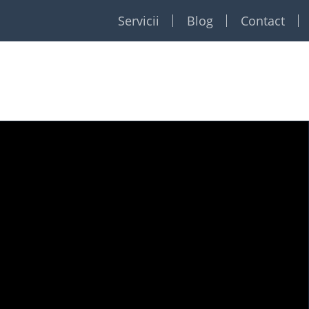
Servicii
Blog
Contact
Restaurante
Formatii
Foto Video
Dj
Event planner