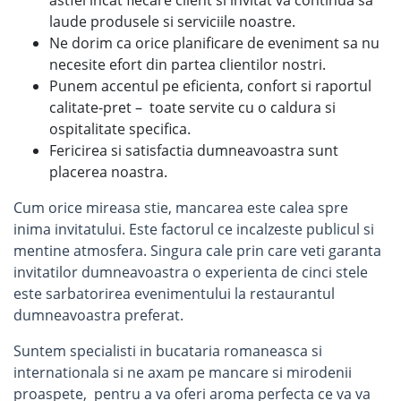
astfel incat fiecare client si invitat va continua sa
laude produsele si serviciile noastre.
Ne dorim ca orice planificare de eveniment sa nu
necesite efort din partea clientilor nostri.
Punem accentul pe eficienta, confort si raportul
calitate-pret – toate servite cu o caldura si
ospitalitate specifica.
Fericirea si satisfactia dumneavoastra sunt
placerea noastra.
Cum orice mireasa stie, mancarea este calea spre
inima invitatului. Este factorul ce incalzeste publicul si
mentine atmosfera. Singura cale prin care veti garanta
invitatilor dumneavoastra o experienta de cinci stele
este sarbatorirea evenimentului la restaurantul
dumneavoastra preferat.
Suntem specialisti in bucataria romaneasca si
internationala si ne axam pe mancare si mirodenii
proaspete, pentru a va oferi aroma perfecta ce va va