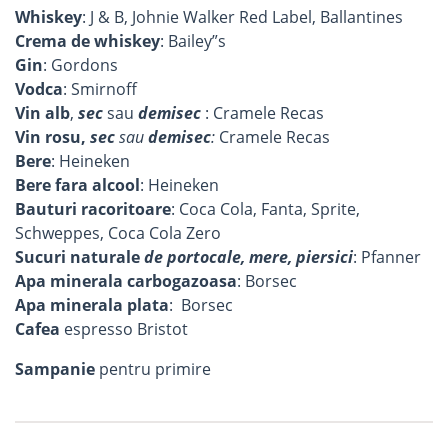
Whiskey
: J & B, Johnie Walker Red Label, Ballantines
Crema de whiskey
: Bailey”s
Gin
: Gordons
Vodca
: Smirnoff
Vin alb
,
sec
sau
demisec
: Cramele Recas
Vin rosu,
sec
sau
demisec
:
Cramele Recas
Bere
: Heineken
Bere fara alcool
: Heineken
Bauturi racoritoare
: Coca Cola, Fanta, Sprite,
Schweppes, Coca Cola Zero
Sucuri naturale
de
portocale, mere, piersici
: Pfanner
Apa minerala carbogazoasa
: Borsec
Apa minerala plata
: Borsec
Cafea
espresso Bristot
Sampanie
pentru primire