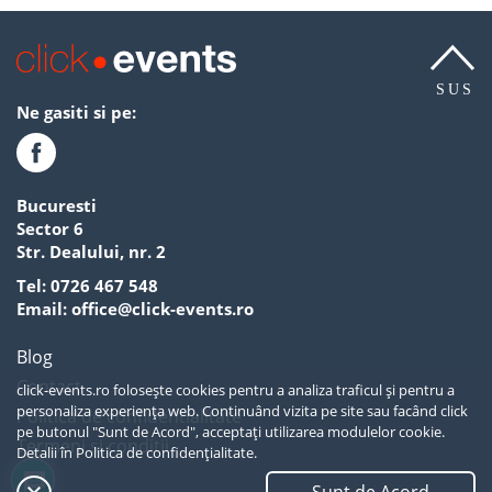
SUS
Ne gasiti si pe:
Bucuresti
Sector 6
Str. Dealului, nr. 2
Tel:
0726 467 548
Email:
office@click-events.ro
Blog
Contact
click-events.ro folosește cookies pentru a analiza traficul și pentru a
personaliza experiența web. Continuând vizita pe site sau facând click
Politica de confidentialitate
pe butonul "Sunt de Acord", acceptați utilizarea modulelor cookie.
Termeni si conditii
Detalii în
Politica de confidențialitate.
SUS