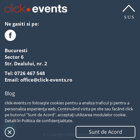
SUS
Ne gasiti si pe:
Bucuresti
Sector 6
Str. Dealului, nr. 2
Tel:
0726 467 548
Email:
office@click-events.ro
Blog
Contact
click-events.ro folosește cookies pentru a analiza traficul și pentru a
personaliza experiența web. Continuând vizita pe site sau facând click
Politica de confidentialitate
pe butonul "Sunt de Acord", acceptați utilizarea modulelor cookie.
Termeni si conditii
Detalii în
Politica de confidențialitate.
Sunt de Acord
SUS
© Copyright Click Events 2019