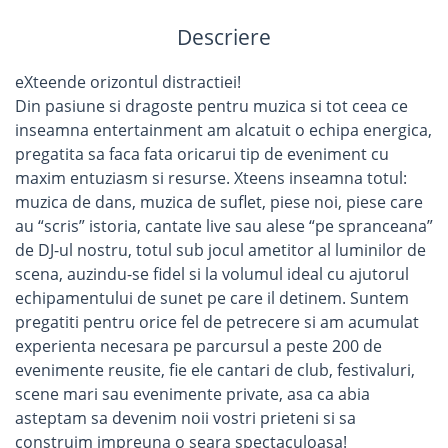
Descriere
eXteende orizontul distractiei!
Din pasiune si dragoste pentru muzica si tot ceea ce
inseamna entertainment am alcatuit o echipa energica,
pregatita sa faca fata oricarui tip de eveniment cu
maxim entuziasm si resurse. Xteens inseamna totul:
muzica de dans, muzica de suflet, piese noi, piese care
au “scris” istoria, cantate live sau alese “pe spranceana”
de DJ-ul nostru, totul sub jocul ametitor al luminilor de
scena, auzindu-se fidel si la volumul ideal cu ajutorul
echipamentului de sunet pe care il detinem. Suntem
pregatiti pentru orice fel de petrecere si am acumulat
experienta necesara pe parcursul a peste 200 de
evenimente reusite, fie ele cantari de club, festivaluri,
scene mari sau evenimente private, asa ca abia
asteptam sa devenim noii vostri prieteni si sa
construim impreuna o seara spectaculoasa!