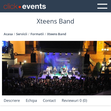
Xteens Band
Acasa
Servicii
Formatii
Xteens Band
Descriere
Echipa
Contact
Reviewuri 0 (0)