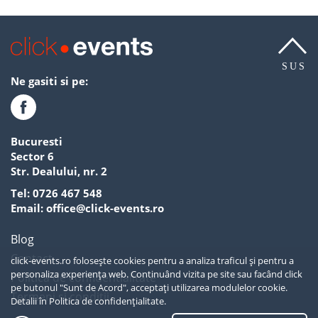
SUS
Ne gasiti si pe:
Bucuresti
Sector 6
Str. Dealului, nr. 2
Tel:
0726 467 548
Email:
office@click-events.ro
Blog
Contact
click-events.ro folosește cookies pentru a analiza traficul și pentru a
personaliza experiența web. Continuând vizita pe site sau facând click
Politica de confidentialitate
pe butonul "Sunt de Acord", acceptați utilizarea modulelor cookie.
Termeni si conditii
Detalii în
Politica de confidențialitate.