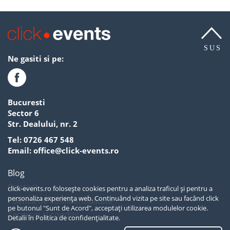
SUS
Ne gasiti si pe:
Bucuresti
Sector 6
Str. Dealului, nr. 2
Tel:
0726 467 548
Email:
office@click-events.ro
Blog
Contact
click-events.ro folosește cookies pentru a analiza traficul și pentru a
personaliza experiența web. Continuând vizita pe site sau facând click
Politica de confidentialitate
pe butonul "Sunt de Acord", acceptați utilizarea modulelor cookie.
Termeni si conditii
Detalii în
Politica de confidențialitate.