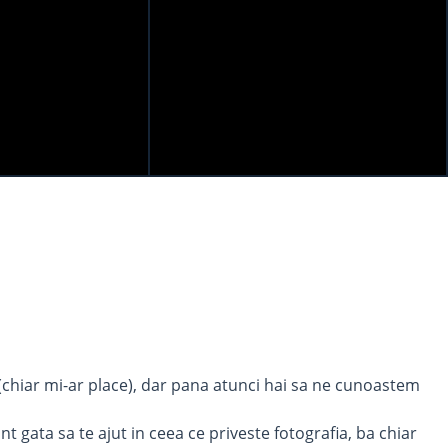
a (chiar mi-ar place), dar pana atunci hai sa ne cunoastem
ata sa te ajut in ceea ce priveste fotografia, ba chiar