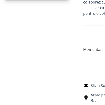
colaborez cu
Iar ca o rec
pentru o col
Momentan nu 
Silviu S
Arata p
B
,
,