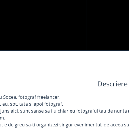
Descriere
iu Socea, fotograf freelancer.
eu, sot, tata si apoi fotograf.
ajuns aici, sunt sanse sa fiu chiar eu fotograful tau de nunt
im.
e greu sa-ti organizezi singur evenimentul, de aceea sunt g