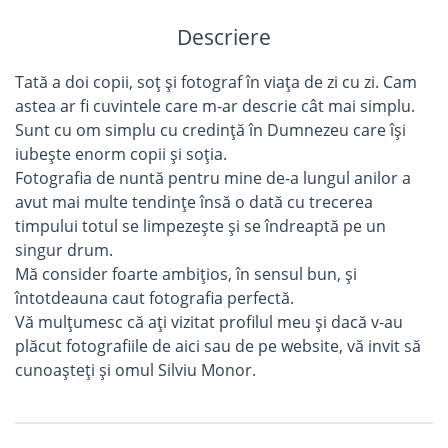
Descriere
Tată a doi copii, soț și fotograf în viața de zi cu zi. Cam
astea ar fi cuvintele care m-ar descrie cât mai simplu.
Sunt cu om simplu cu credință în Dumnezeu care își
iubește enorm copii și soția.
Fotografia de nuntă pentru mine de-a lungul anilor a
avut mai multe tendințe însă o dată cu trecerea
timpului totul se limpezește și se îndreaptă pe un
singur drum.
Mă consider foarte ambițios, în sensul bun, și
întotdeauna caut fotografia perfectă.
Vă mulțumesc că ați vizitat profilul meu și dacă v-au
plăcut fotografiile de aici sau de pe website, vă invit să
cunoașteți și omul Silviu Monor.