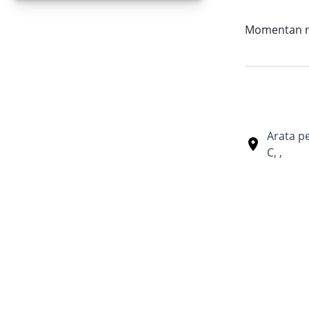
Momentan nu 
Arata p
C
,
,