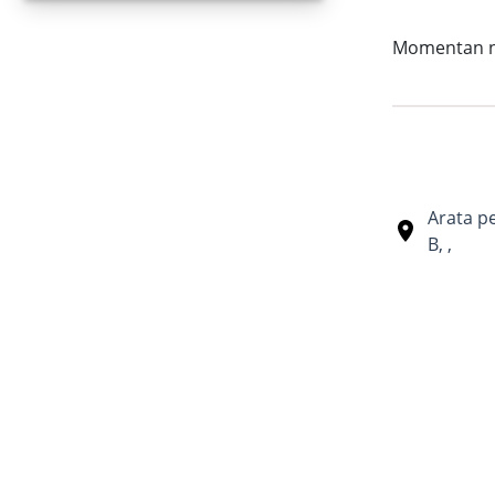
Momentan nu 
Arata p
B
,
,