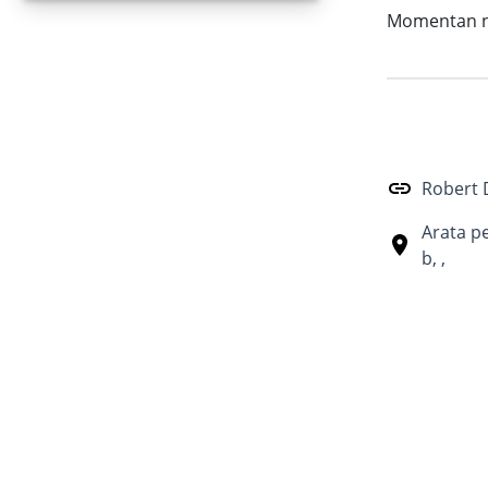
Momentan nu 
Robert 
Arata p
b
,
,