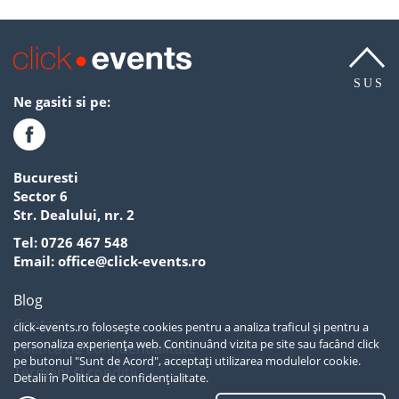
SUS
Ne gasiti si pe:
Bucuresti
Sector 6
Str. Dealului, nr. 2
Tel:
0726 467 548
Email:
office@click-events.ro
Blog
Contact
click-events.ro folosește cookies pentru a analiza traficul și pentru a
personaliza experiența web. Continuând vizita pe site sau facând click
Politica de confidentialitate
pe butonul "Sunt de Acord", acceptați utilizarea modulelor cookie.
Termeni si conditii
Detalii în
Politica de confidențialitate.