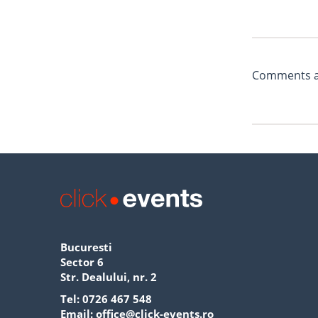
Comments ar
Bucuresti
Sector 6
Str. Dealului, nr. 2
Tel:
0726 467 548
Email:
office@click-events.ro