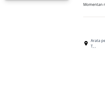
Momentan nu 
Arata p
T
,
,