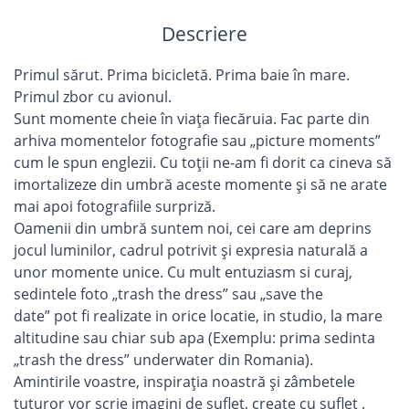
Descriere
Primul sărut. Prima bicicletă. Prima baie în mare.
Primul zbor cu avionul.
Sunt momente cheie în viața fiecăruia. Fac parte din
arhiva momentelor fotografie sau „picture moments”
cum le spun englezii. Cu toții ne-am fi dorit ca cineva să
imortalizeze din umbră aceste momente și să ne arate
mai apoi fotografiile surpriză.
Oamenii din umbră suntem noi, cei care am deprins
jocul luminilor, cadrul potrivit și expresia naturală a
unor momente unice. Cu mult entuziasm si curaj,
sedintele foto „trash the dress” sau „save the
date” pot fi realizate in orice locatie, in studio, la mare
altitudine sau chiar sub apa (Exemplu: prima sedinta
„trash the dress” underwater din Romania).
Amintirile voastre, inspirația noastră și zâmbetele
tuturor vor scrie imagini de suflet, create cu suflet .