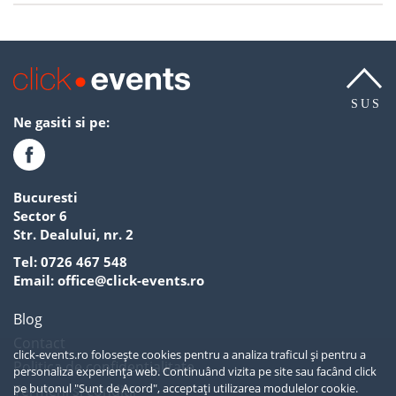
SUS
Ne gasiti si pe:
Bucuresti
Sector 6
Str. Dealului, nr. 2
Tel:
0726 467 548
Email:
office@click-events.ro
Blog
Contact
click-events.ro folosește cookies pentru a analiza traficul și pentru a
Politica de confidentialitate
personaliza experiența web. Continuând vizita pe site sau facând click
pe butonul "Sunt de Acord", acceptați utilizarea modulelor cookie.
Termeni si conditii