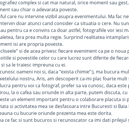
tografiez complex si cat mai natural, orice moment sau gest, co
ment sau chiar o adevarata poveste.
ful care nu intervine vizibil asupra evenimentului. Ma fac n
intervin doar atunci cand consider ca situatia o cere. Nu sun
sau pentru ca e convins ca doar astfel, fotografiile vor iesi m
aletea, fara prea multa regie. Surprind realitatea intamplarii
iment isi are propria poveste.
“cliseele” si de acea privesc fiecare eveniment ca pe o noua
iile si povestiile celor cu care lucrez sunt diferite de fieca
si sa le traiesc impreuna cu ei.
 cunosc oameni noi si, daca “exista chimie”:), ma bucura mul
ietelului nostru, Aris, am descoperit ca-mi plac foarte mult si
 lucra pentru voi ca fotograf, prefer sa va cunosc, daca este
birou, la o cafea sau oriunde in alta parte, putem discuta, c
este un element important pentru o colaborare placuta si pe
ta si activitatea mea se desfasoara intre Bucuresti si Baia Ma
eauna cu bucurie oriunde prezenta mea este dorita.
a ce fac si sunt bucuros si recunoscator ca imi dati prilejul sa