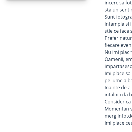
incerc sa fo
sta un senti
Sunt fotogra
intampla si 
stie ce face 
Prefer natur
fiecare even
Nu imi plac 
Oamenii, emot
impartasesc 
Imi place sa
pe lume a ba
Inainte de a
intalnim la 
Consider ca 
Momentan via
merg intotd
Imi place cee