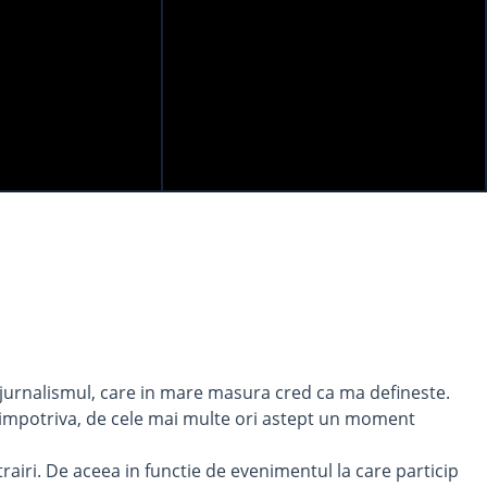
otojurnalismul, care in mare masura cred ca ma defineste.
 dimpotriva, de cele mai multe ori astept un moment
trairi. De aceea in functie de evenimentul la care particip