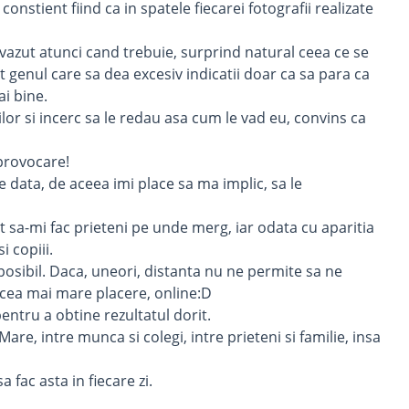
nstient fiind ca in spatele fiecarei fotografii realizate
evazut atunci cand trebuie, surprind natural ceea ce se
t genul care sa dea excesiv indicatii doar ca sa para ca
ai bine.
lor si incerc sa le redau asa cum le vad eu, convins ca
 provocare!
re data, de aceea imi place sa ma implic, sa le
t sa-mi fac prieteni pe unde merg, iar odata cu aparitia
 copiii.
 posibil. Daca, uneori, distanta nu ne permite sa ne
u cea mai mare placere, online:D
ntru a obtine rezultatul dorit.
re, intre munca si colegi, intre prieteni si familie, insa
 fac asta in fiecare zi.