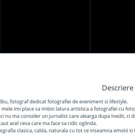
Descriere
bu, fotograf dedicat fotografiei de eveniment si lifestyle.
e mele imi place sa imbin latura artistica a fotografiei cu f
ici nu ma consider un jurnalist care alearga dupa inedit, ci
ut acel ceva care ma face sa ridic oglinda.
ografia clasica, calda, naturala cu tot ce inseamna emotii si 