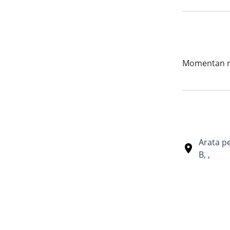
Momentan nu 
Arata p
B
,
,