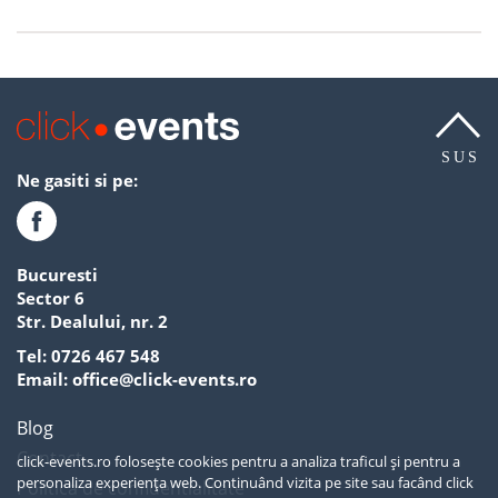
SUS
Ne gasiti si pe:
Bucuresti
Sector 6
Str. Dealului, nr. 2
Tel:
0726 467 548
Email:
office@click-events.ro
Blog
Contact
click-events.ro folosește cookies pentru a analiza traficul și pentru a
personaliza experiența web. Continuând vizita pe site sau facând click
Politica de confidentialitate