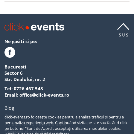
SUS
Ne gasiti si pe:
Bucuresti
Sector 6
Str. Dealului, nr. 2
Tel:
0726 467 548
Email:
office@click-events.ro
Blog
Contact
click-events.ro folosește cookies pentru a analiza traficul și pentru a
personaliza experiența web. Continuând vizita pe site sau facând click
Politica de confidentialitate
pe butonul "Sunt de Acord", acceptați utilizarea modulelor cookie.
Termeni si conditii