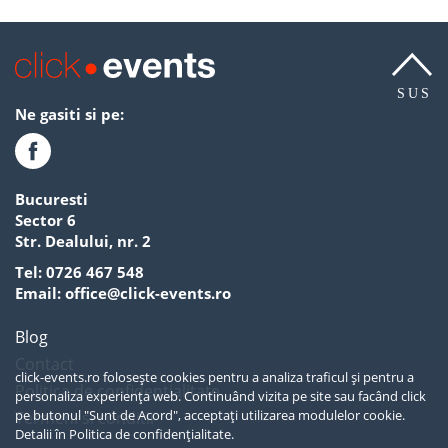
SUS
Ne gasiti si pe:
Bucuresti
Sector 6
Str. Dealului, nr. 2
Tel:
0726 467 548
Email:
office@click-events.ro
Blog
Contact
click-events.ro folosește cookies pentru a analiza traficul și pentru a
Politica de confidentialitate
personaliza experiența web. Continuând vizita pe site sau facând click
pe butonul "Sunt de Acord", acceptați utilizarea modulelor cookie.
Termeni si conditii
Detalii în
Politica de confidențialitate.