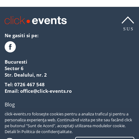
SUS
Ne gasiti si pe:
Bucuresti
Sector 6
Str. Dealului, nr. 2
Tel:
0726 467 548
Email:
office@click-events.ro
Blog
Contact
click-events.ro folosește cookies pentru a analiza traficul și pentru a
personaliza experiența web. Continuând vizita pe site sau facând click
Politica de confidentialitate
pe butonul "Sunt de Acord", acceptați utilizarea modulelor cookie.
Termeni si conditii
Detalii în
Politica de confidențialitate.