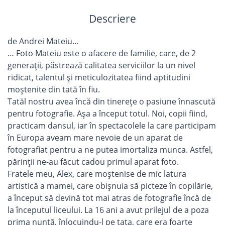
Descriere
de Andrei Mateiu…
… Foto Mateiu este o afacere de familie, care, de 2
generații, păstrează calitatea serviciilor la un nivel
ridicat, talentul și meticulozitatea fiind aptitudini
moștenite din tată în fiu.
Tatăl nostru avea încă din tinerețe o pasiune înnascută
pentru fotografie. Așa a început totul. Noi, copii fiind,
practicam dansul, iar în spectacolele la care participam
în Europa aveam mare nevoie de un aparat de
fotografiat pentru a ne putea imortaliza munca. Astfel,
părinții ne-au făcut cadou primul aparat foto.
Fratele meu, Alex, care moștenise de mic latura
artistică a mamei, care obișnuia să picteze în copilărie,
a început să devină tot mai atras de fotografie încă de
la începutul liceului. La 16 ani a avut prilejul de a poza
prima nuntă, înlocuindu-l pe tata, care era foarte