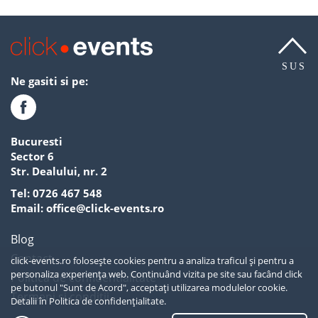
SUS
Ne gasiti si pe:
Bucuresti
Sector 6
Str. Dealului, nr. 2
Tel:
0726 467 548
Email:
office@click-events.ro
Blog
Contact
click-events.ro folosește cookies pentru a analiza traficul și pentru a
personaliza experiența web. Continuând vizita pe site sau facând click
Politica de confidentialitate
pe butonul "Sunt de Acord", acceptați utilizarea modulelor cookie.
Termeni si conditii
Detalii în
Politica de confidențialitate.