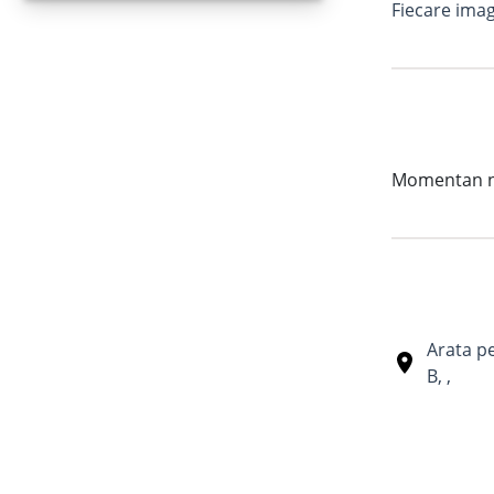
Fiecare imag
Momentan nu 
Arata p
B
,
,