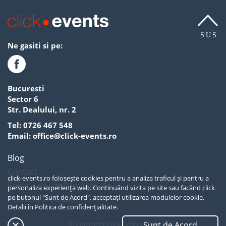
SUS
Ne gasiti si pe:
Bucuresti
Sector 6
Str. Dealului, nr. 2
Tel:
0726 467 548
Email:
office@click-events.ro
Blog
Contact
click-events.ro folosește cookies pentru a analiza traficul și pentru a
Politica de confidentialitate
personaliza experiența web. Continuând vizita pe site sau facând click
pe butonul "Sunt de Acord", acceptați utilizarea modulelor cookie.
Termeni si conditii
Detalii în
Politica de confidențialitate.
Sunt de Acord
© Copyright Click Events 2019
SUS