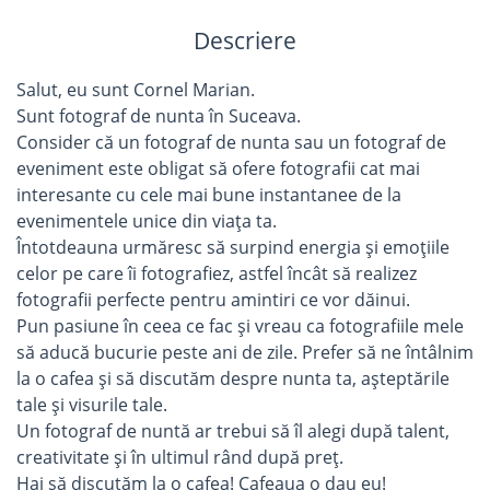
Descriere
Salut, eu sunt Cornel Marian.
Sunt fotograf de nunta în Suceava.
Consider că un fotograf de nunta sau un fotograf de
eveniment este obligat să ofere fotografii cat mai
interesante cu cele mai bune instantanee de la
evenimentele unice din viața ta.
Întotdeauna urmăresc să surpind energia și emoțiile
celor pe care îi fotografiez, astfel încât să realizez
fotografii perfecte pentru amintiri ce vor dăinui.
Pun pasiune în ceea ce fac și vreau ca fotografiile mele
să aducă bucurie peste ani de zile. Prefer să ne întâlnim
la o cafea și să discutăm despre nunta ta, așteptările
tale și visurile tale.
Un fotograf de nuntă ar trebui să îl alegi după talent,
creativitate și în ultimul rând după preț.
Hai să discutăm la o cafea! Cafeaua o dau eu!