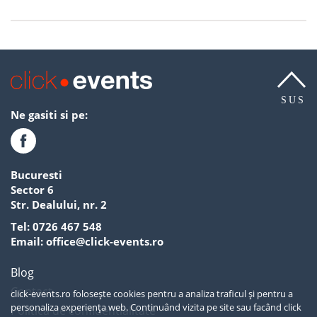
SUS
Ne gasiti si pe:
Bucuresti
Sector 6
Str. Dealului, nr. 2
Tel:
0726 467 548
Email:
office@click-events.ro
Blog
Contact
click-events.ro folosește cookies pentru a analiza traficul și pentru a
personaliza experiența web. Continuând vizita pe site sau facând click
Politica de confidentialitate