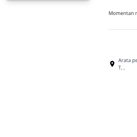
Momentan nu 
Arata p
T
,
,