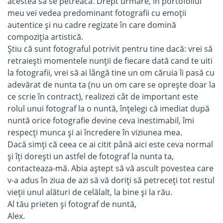
acestea să se petreacă. Drept urmare, în portofoliul
meu vei vedea predominant fotografii cu emoții
autentice și nu cadre regizate în care domină
compoziția artistică.
Știu că sunt fotograful potrivit pentru tine dacă: vrei să
retraiești momentele nunții de fiecare dată cand te uiti
la fotografii, vrei să ai lângă tine un om căruia îi pasă cu
adevărat de nunta ta (nu un om care se oprește doar la
ce scrie în contract), realizezi cât de important este
rolul unui fotograf la o nuntă, înțelegi că imediat după
nuntă orice fotografie devine ceva inestimabil, îmi
respecți munca și ai încredere în viziunea mea.
Dacă simți că ceea ce ai citit până aici este ceva normal
și îți dorești un astfel de fotograf la nunta ta,
contacteaza-mă. Abia aștept să vă ascult povestea care
v-a adus în ziua de azi să vă doriți să petreceți tot restul
vieții unul alături de celălalt, la bine și la rău.
Al tău prieten și fotograf de nuntă,
Alex.