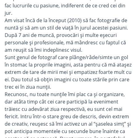
fac lucrurile cu pasiune, indiferent de ce cred cei din
jur.
Am visat încă de la început (2010) să fac fotografie de
nuntă și să am un stil de viață în jurul acestei pasiuni.
După 7 ani de muncă, provocări și multe eșecuri
personale și profesionale, mă mândresc cu faptul că
am reușit să îmi indeplinesc visul.
Sunt genul de fotograf care plânge/râde/simte un gol
în stomac la proprile imagini, asta pentru că mă atașez
extrem de tare de mirii mei și empatizez foarte mult cu
ei. Dau totul să obțin imagini cu toate stările prin care
trec ei în ziua nunții.
Recunosc, nu toate nunțile îmi plac ca și organizare,
dar atâta timp cât cei care participă la eveniment
trăiesc cu adevărat ziua respectivă, eu sunt cel mai
fericit. Intru într-o stare greu de descris, devin extrem
de creativ, reușesc să îmi activez un al “șaselea simț” și
pot anticipa momentele cu secunde bune înainte ca