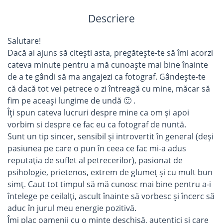
Descriere
Salutare!
Dacă ai ajuns să citești asta, pregătește-te să îmi acorzi
cateva minute pentru a mă cunoaște mai bine înainte
de a te gândi să ma angajezi ca fotograf. Gândește-te
că dacă tot vei petrece o zi întreagă cu mine, măcar să
fim pe aceași lungime de undă 🙂 .
Îți spun cateva lucruri despre mine ca om și apoi
vorbim si despre ce fac eu ca fotograf de nuntă.
Sunt un tip sincer, sensibil și introvertit în general (deși
pasiunea pe care o pun în ceea ce fac mi-a adus
reputația de suflet al petrecerilor), pasionat de
psihologie, prietenos, extrem de glumeț și cu mult bun
simț. Caut tot timpul să mă cunosc mai bine pentru a-i
întelege pe ceilalți, ascult înainte să vorbesc și încerc să
aduc în jurul meu energie pozitivă.
Îmi plac oamenii cu o minte deschisă, autentici și care