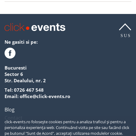
SUS
Ne gasiti si pe:
Bucuresti
Sector 6
Str. Dealului, nr. 2
Tel:
0726 467 548
Email:
office@click-events.ro
Blog
Contact
click-events.ro folosește cookies pentru a analiza traficul și pentru a
Politica de confidentialitate
personaliza experiența web. Continuând vizita pe site sau facând click
pe butonul "Sunt de Acord", acceptați utilizarea modulelor cookie.
Termeni si conditii